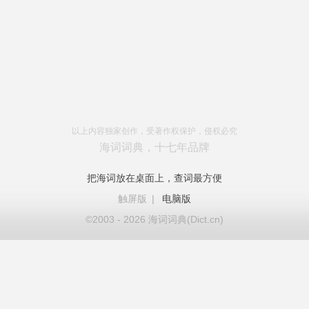
以上内容独家创作，受著作权保护，侵权必究
海词词典，十七年品牌
把海词放在桌面上，查词最方便
触屏版
|
电脑版
©2003 - 2026 海词词典(Dict.cn)