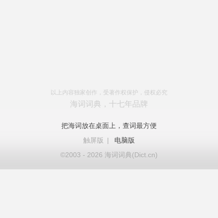
以上内容独家创作，受著作权保护，侵权必究
海词词典，十七年品牌
把海词放在桌面上，查词最方便
触屏版
|
电脑版
©2003 - 2026 海词词典(Dict.cn)