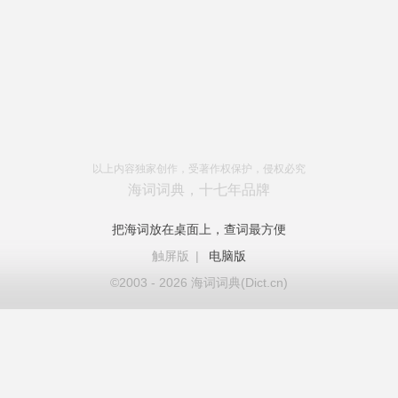
以上内容独家创作，受著作权保护，侵权必究
海词词典，十七年品牌
把海词放在桌面上，查词最方便
触屏版
|
电脑版
©2003 - 2026 海词词典(Dict.cn)