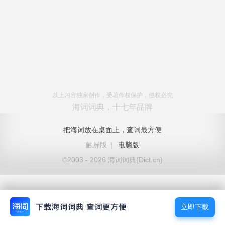
以上内容独家创作，受著作权保护，侵权必究
海词词典，十七年品牌
把海词放在桌面上，查词最方便
触屏版
|
电脑版
©2003 - 2026 海词词典(Dict.cn)
立即下载
立即下载