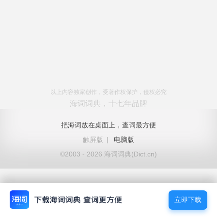
以上内容独家创作，受著作权保护，侵权必究
海词词典，十七年品牌
把海词放在桌面上，查词最方便
触屏版
|
电脑版
©2003 - 2026 海词词典(Dict.cn)
立即下载
立即下载