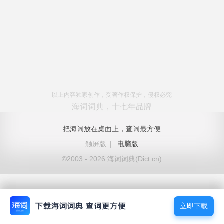
以上内容独家创作，受著作权保护，侵权必究
海词词典，十七年品牌
把海词放在桌面上，查词最方便
触屏版
|
电脑版
©2003 - 2026 海词词典(Dict.cn)
立即下载
立即下载