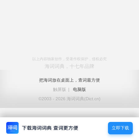
以上内容独家创作，受著作权保护，侵权必究
海词词典，十七年品牌
把海词放在桌面上，查词最方便
触屏版
|
电脑版
©2003 - 2026 海词词典(Dict.cn)
立即下载
立即下载