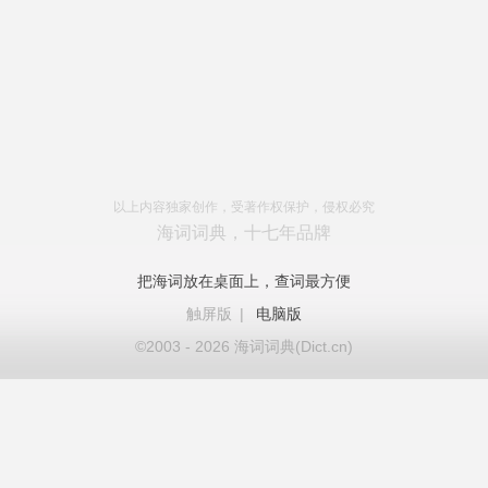
以上内容独家创作，受著作权保护，侵权必究
海词词典，十七年品牌
把海词放在桌面上，查词最方便
触屏版
|
电脑版
©2003 - 2026 海词词典(Dict.cn)