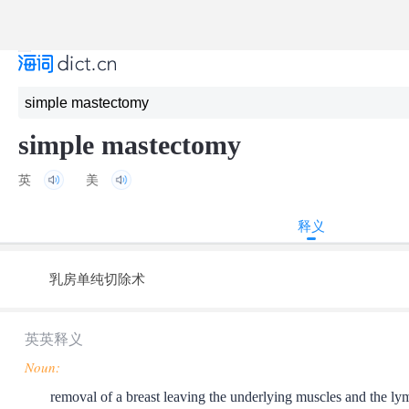
simple mastectomy
英
美
释义
乳房单纯切除术
英英释义
Noun:
removal of a breast leaving the underlying muscles and the ly