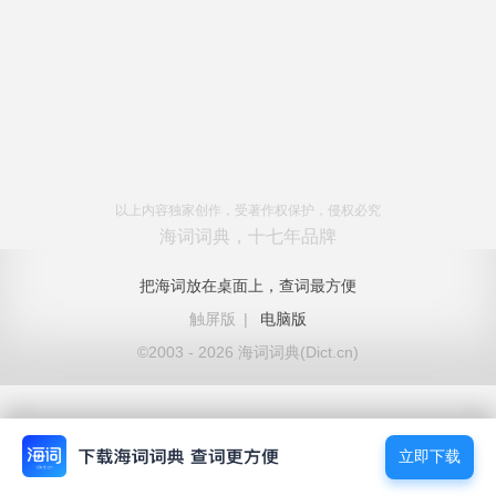
以上内容独家创作，受著作权保护，侵权必究
海词词典，十七年品牌
把海词放在桌面上，查词最方便
触屏版
|
电脑版
©2003 - 2026 海词词典(Dict.cn)
立即下载
立即下载