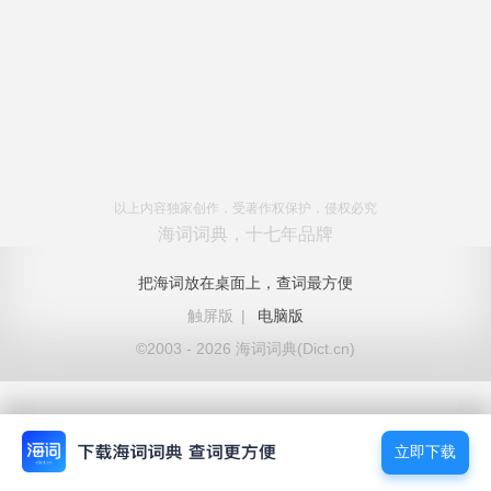
以上内容独家创作，受著作权保护，侵权必究
海词词典，十七年品牌
把海词放在桌面上，查词最方便
触屏版
|
电脑版
©2003 - 2026 海词词典(Dict.cn)
立即下载
立即下载