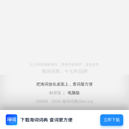
以上内容独家创作，受著作权保护，侵权必究
海词词典，十七年品牌
把海词放在桌面上，查词最方便
触屏版
|
电脑版
©2003 - 2026 海词词典(Dict.cn)
立即下载
立即下载