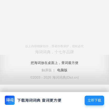
以上内容独家创作，受著作权保护，侵权必究
海词词典，十七年品牌
把海词放在桌面上，查词最方便
触屏版
|
电脑版
©2003 - 2026 海词词典(Dict.cn)
立即下载
立即下载