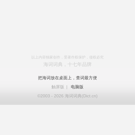
以上内容独家创作，受著作权保护，侵权必究
海词词典，十七年品牌
把海词放在桌面上，查词最方便
触屏版
|
电脑版
©2003 - 2026 海词词典(Dict.cn)