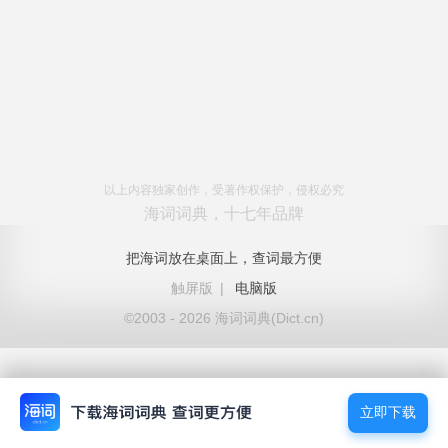
以上内容独家创作，受著作权保护，侵权必究
海词词典，十七年品牌
把海词放在桌面上，查词最方便
触屏版
|
电脑版
©2003 - 2026 海词词典(Dict.cn)
立即下载
立即下载