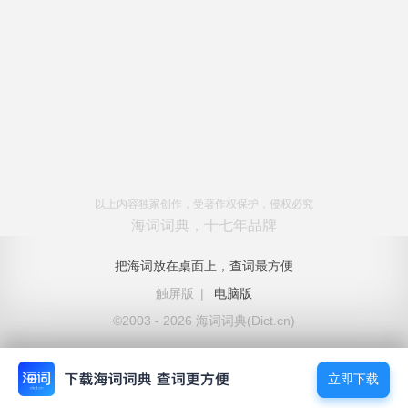
以上内容独家创作，受著作权保护，侵权必究
海词词典，十七年品牌
把海词放在桌面上，查词最方便
触屏版
|
电脑版
©2003 - 2026 海词词典(Dict.cn)
立即下载
立即下载