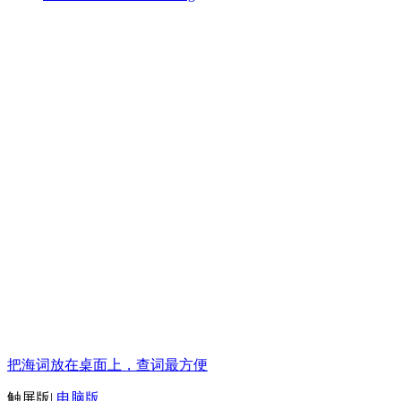
把海词放在桌面上，查词最方便
触屏版
|
电脑版