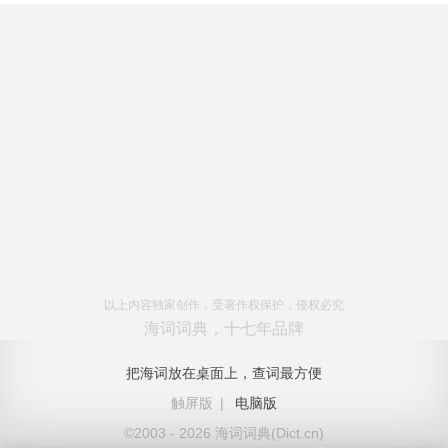
以上内容独家创作，受著作权保护，侵权必究
海词词典，十七年品牌
把海词放在桌面上，查词最方便
触屏版
|
电脑版
©2003 - 2026 海词词典(Dict.cn)