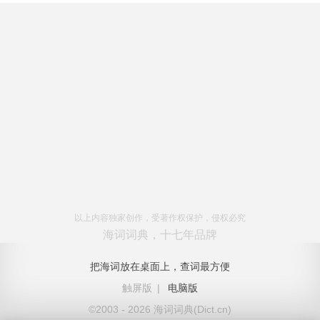
以上内容独家创作，受著作权保护，侵权必究
海词词典，十七年品牌
把海词放在桌面上，查词最方便
触屏版
|
电脑版
©2003 - 2026 海词词典(Dict.cn)