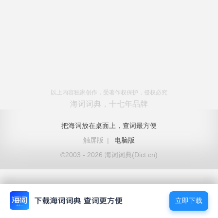
以上内容独家创作，受著作权保护，侵权必究
海词词典，十七年品牌
把海词放在桌面上，查词最方便
触屏版
|
电脑版
©2003 - 2026 海词词典(Dict.cn)
立即下载
立即下载