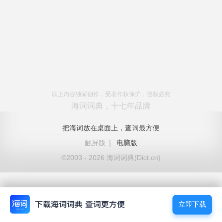
以上内容独家创作，受著作权保护，侵权必究
海词词典，十七年品牌
把海词放在桌面上，查词最方便
触屏版
|
电脑版
©2003 - 2026 海词词典(Dict.cn)
立即下载
立即下载