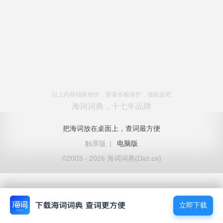
以上内容独家创作，受著作权保护，侵权必究
海词词典，十七年品牌
把海词放在桌面上，查词最方便
触屏版
|
电脑版
©2003 - 2026 海词词典(Dict.cn)
立即下载
立即下载