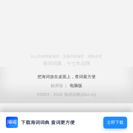
以上内容独家创作，受著作权保护，侵权必究
海词词典，十七年品牌
把海词放在桌面上，查词最方便
触屏版
|
电脑版
©2003 - 2026 海词词典(Dict.cn)
立即下载
立即下载