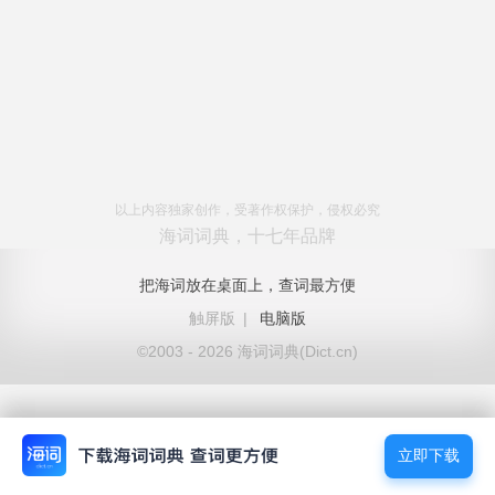
以上内容独家创作，受著作权保护，侵权必究
海词词典，十七年品牌
把海词放在桌面上，查词最方便
触屏版
|
电脑版
©2003 - 2026 海词词典(Dict.cn)
立即下载
立即下载