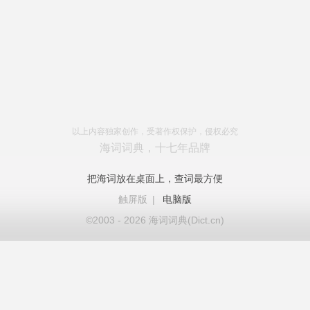
以上内容独家创作，受著作权保护，侵权必究
海词词典，十七年品牌
把海词放在桌面上，查词最方便
触屏版
|
电脑版
©2003 - 2026 海词词典(Dict.cn)