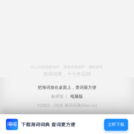
以上内容独家创作，受著作权保护，侵权必究
海词词典，十七年品牌
把海词放在桌面上，查词最方便
触屏版
|
电脑版
©2003 - 2026 海词词典(Dict.cn)
立即下载
立即下载