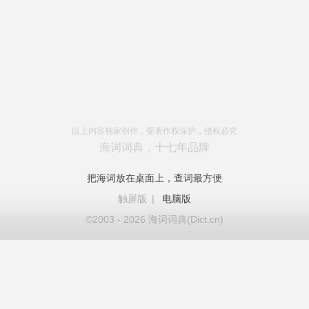
以上内容独家创作，受著作权保护，侵权必究
海词词典，十七年品牌
把海词放在桌面上，查词最方便
触屏版
|
电脑版
©2003 - 2026 海词词典(Dict.cn)