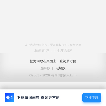
以上内容独家创作，受著作权保护，侵权必究
海词词典，十七年品牌
把海词放在桌面上，查词最方便
触屏版
|
电脑版
©2003 - 2026 海词词典(Dict.cn)
立即下载
立即下载