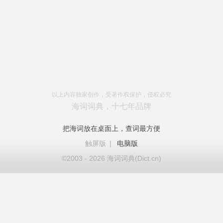
以上内容独家创作，受著作权保护，侵权必究
海词词典，十七年品牌
把海词放在桌面上，查词最方便
触屏版
|
电脑版
©2003 - 2026 海词词典(Dict.cn)