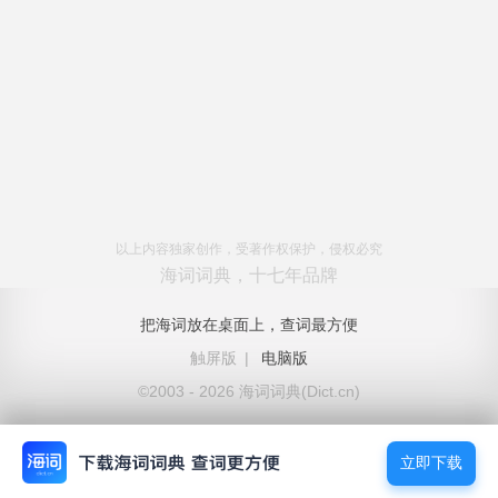
以上内容独家创作，受著作权保护，侵权必究
海词词典，十七年品牌
把海词放在桌面上，查词最方便
触屏版
|
电脑版
©2003 - 2026 海词词典(Dict.cn)
立即下载
立即下载