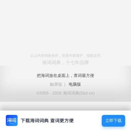
以上内容独家创作，受著作权保护，侵权必究
海词词典，十七年品牌
把海词放在桌面上，查词最方便
触屏版
|
电脑版
©2003 - 2026 海词词典(Dict.cn)
立即下载
立即下载