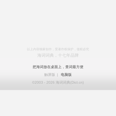
以上内容独家创作，受著作权保护，侵权必究
海词词典，十七年品牌
把海词放在桌面上，查词最方便
触屏版
|
电脑版
©2003 - 2026 海词词典(Dict.cn)