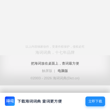
以上内容独家创作，受著作权保护，侵权必究
海词词典，十七年品牌
把海词放在桌面上，查词最方便
触屏版
|
电脑版
©2003 - 2026 海词词典(Dict.cn)
立即下载
立即下载