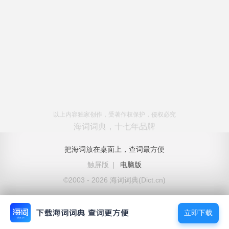
以上内容独家创作，受著作权保护，侵权必究
海词词典，十七年品牌
把海词放在桌面上，查词最方便
触屏版
|
电脑版
©2003 - 2026 海词词典(Dict.cn)
立即下载
立即下载