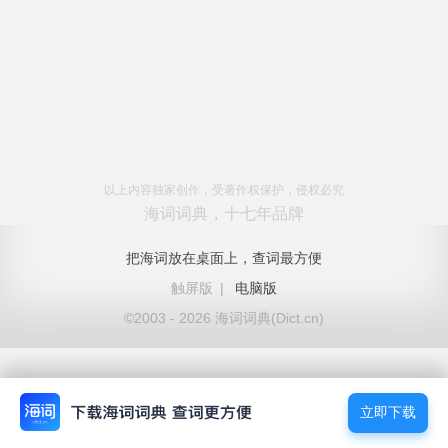
以上内容独家创作，受著作权保护，侵权必究
海词词典，十七年品牌
把海词放在桌面上，查词最方便
触屏版
|
电脑版
©2003 - 2026 海词词典(Dict.cn)
立即下载
立即下载