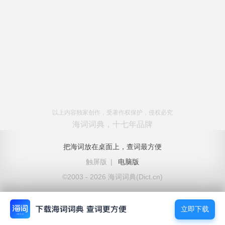
以上内容独家创作，受著作权保护，侵权必究
海词词典，十七年品牌
把海词放在桌面上，查词最方便
触屏版
|
电脑版
©2003 - 2026 海词词典(Dict.cn)
立即下载
立即下载