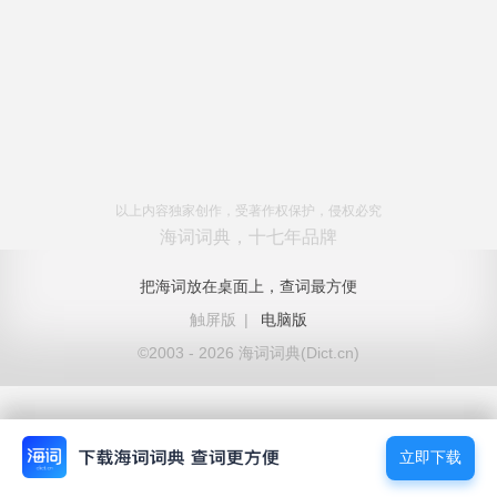
以上内容独家创作，受著作权保护，侵权必究
海词词典，十七年品牌
把海词放在桌面上，查词最方便
触屏版
|
电脑版
©2003 - 2026 海词词典(Dict.cn)
立即下载
立即下载