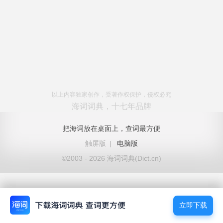
以上内容独家创作，受著作权保护，侵权必究
海词词典，十七年品牌
把海词放在桌面上，查词最方便
触屏版
|
电脑版
©2003 - 2026 海词词典(Dict.cn)
立即下载
立即下载