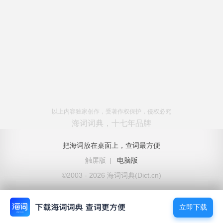
以上内容独家创作，受著作权保护，侵权必究
海词词典，十七年品牌
把海词放在桌面上，查词最方便
触屏版
|
电脑版
©2003 - 2026 海词词典(Dict.cn)
立即下载
立即下载