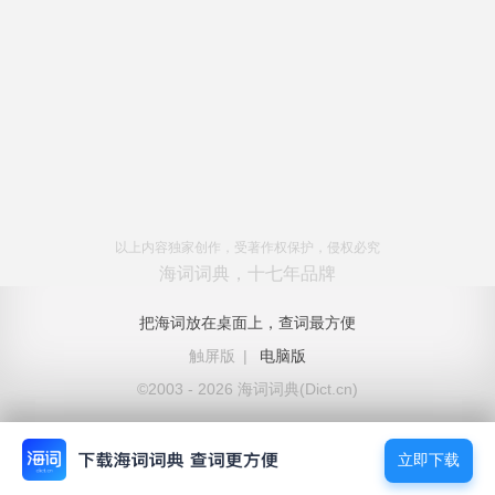
以上内容独家创作，受著作权保护，侵权必究
海词词典，十七年品牌
把海词放在桌面上，查词最方便
触屏版
|
电脑版
©2003 - 2026 海词词典(Dict.cn)
立即下载
立即下载