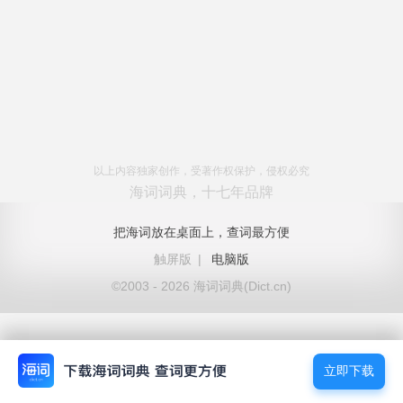
以上内容独家创作，受著作权保护，侵权必究
海词词典，十七年品牌
把海词放在桌面上，查词最方便
触屏版
|
电脑版
©2003 - 2026 海词词典(Dict.cn)
立即下载
立即下载