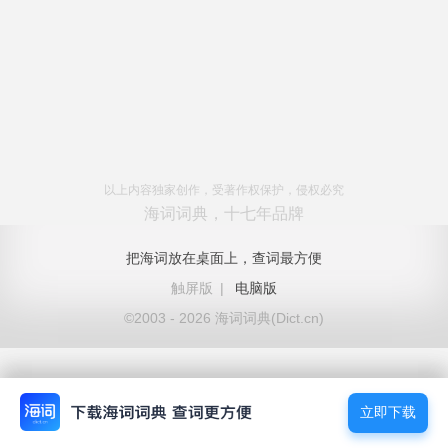
以上内容独家创作，受著作权保护，侵权必究
海词词典，十七年品牌
把海词放在桌面上，查词最方便
触屏版
|
电脑版
©2003 - 2026 海词词典(Dict.cn)
立即下载
立即下载