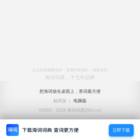
以上内容独家创作，受著作权保护，侵权必究
海词词典，十七年品牌
把海词放在桌面上，查词最方便
触屏版
|
电脑版
©2003 - 2026 海词词典(Dict.cn)
立即下载
立即下载