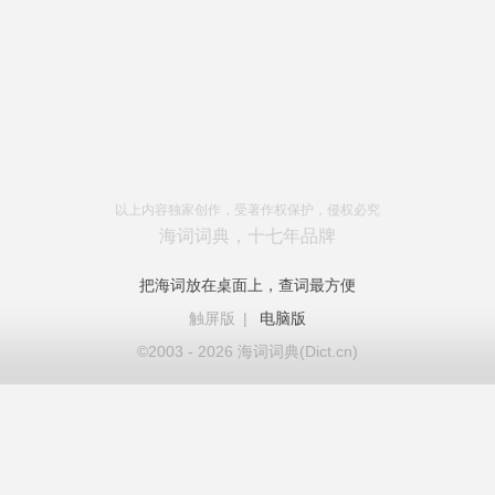
以上内容独家创作，受著作权保护，侵权必究
海词词典，十七年品牌
把海词放在桌面上，查词最方便
触屏版
|
电脑版
©2003 - 2026 海词词典(Dict.cn)