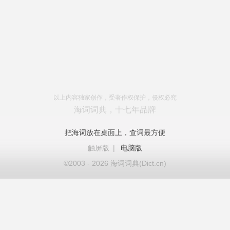
以上内容独家创作，受著作权保护，侵权必究
海词词典，十七年品牌
把海词放在桌面上，查词最方便
触屏版
|
电脑版
©2003 - 2026 海词词典(Dict.cn)