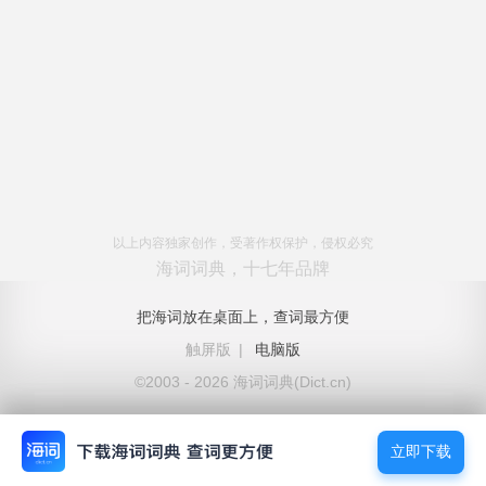
以上内容独家创作，受著作权保护，侵权必究
海词词典，十七年品牌
把海词放在桌面上，查词最方便
触屏版
|
电脑版
©2003 - 2026 海词词典(Dict.cn)
立即下载
立即下载