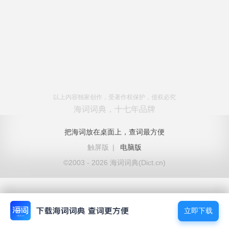
以上内容独家创作，受著作权保护，侵权必究
海词词典，十七年品牌
把海词放在桌面上，查词最方便
触屏版
|
电脑版
©2003 - 2026 海词词典(Dict.cn)
立即下载
立即下载