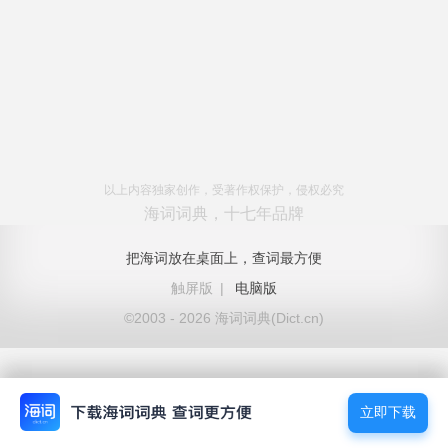
以上内容独家创作，受著作权保护，侵权必究
海词词典，十七年品牌
把海词放在桌面上，查词最方便
触屏版
|
电脑版
©2003 - 2026 海词词典(Dict.cn)
立即下载
立即下载