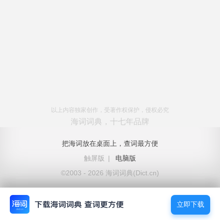
以上内容独家创作，受著作权保护，侵权必究
海词词典，十七年品牌
把海词放在桌面上，查词最方便
触屏版
|
电脑版
©2003 - 2026 海词词典(Dict.cn)
立即下载
立即下载