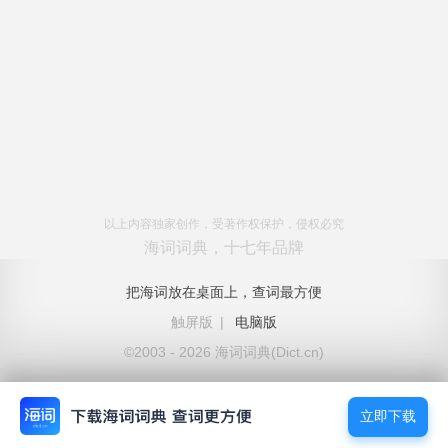
以上内容独家创作，受著作权保护，侵权必究
海词词典，十七年品牌
把海词放在桌面上，查词最方便
触屏版
|
电脑版
©2003 - 2026 海词词典(Dict.cn)
立即下载
立即下载